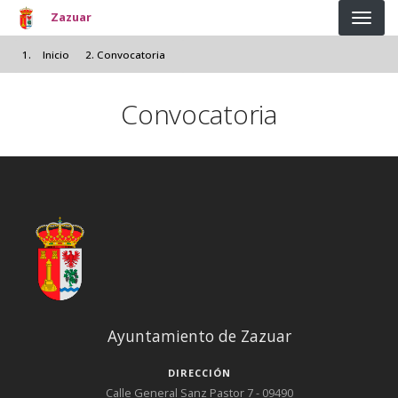
Pasar al contenido principal
Zazuar
Inicio
Convocatoria
Convocatoria
Ayuntamiento de Zazuar
DIRECCIÓN
Calle General Sanz Pastor 7 - 09490